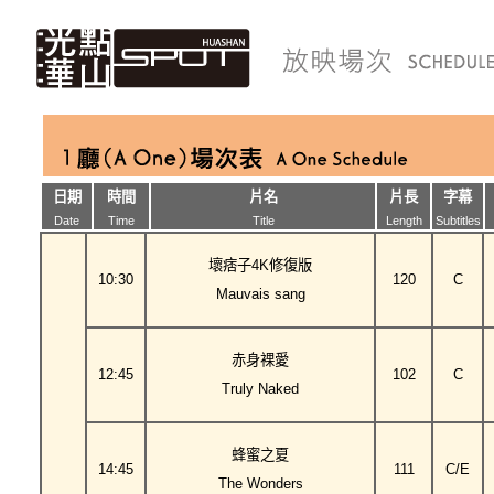
日期
時間
片名
片長
字幕
Date
Time
Title
Length
Subtitles
壞痞子4K修復版
10:30
120
C
Mauvais sang
赤身裸愛
12:45
102
C
Truly Naked
蜂蜜之夏
14:45
111
C/E
The Wonders