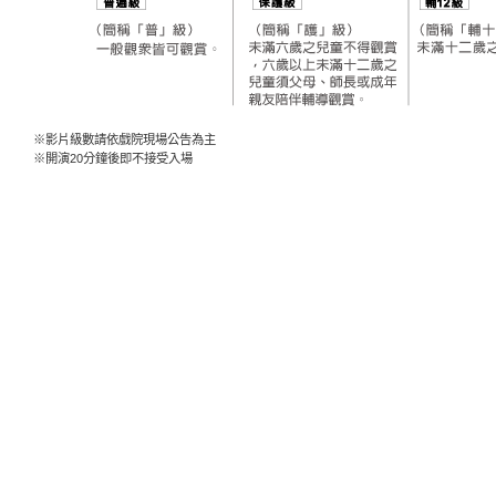
※影片級數請依戲院現場公告為主
※開演20分鐘後即不接受入場