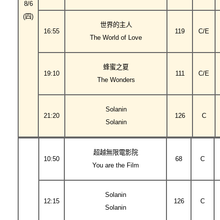
8/6
(四)
世界的主人
16:55
119
C/E
The World of Love
蜂蜜之夏
19:10
111
C/E
The Wonders
Solanin
21:20
126
C
Solanin
超越無限電影院
10:50
68
C
You are the Film
Solanin
12:15
126
C
Solanin