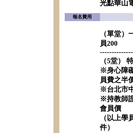
光點華山電
報名費用
（單堂）一般
員200
-------------
（5堂） 特
※身心障
員費之半
※台北市
※持教師
會員價
（以上學
件）