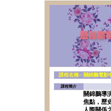
課程名稱─
關錦鵬電影
課程簡介
關錦鵬導
焦點，歷
人際關係