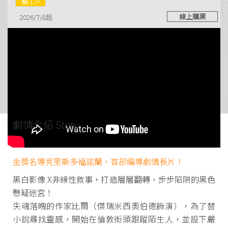
輔 12+
線上購票
2026/7/8起
劇情介紹 Story
金獎名導克里斯多福諾蘭，首部編導劇情長片！
黑白影像 X非線性敘事，打造層層翻轉、步步陷阱的黑色
懸疑迷宮！
失魂落魄的作家比爾（傑瑞米西奧伯德飾演），為了替
小說尋找靈感，開始在倫敦街頭跟蹤陌生人，並設下嚴