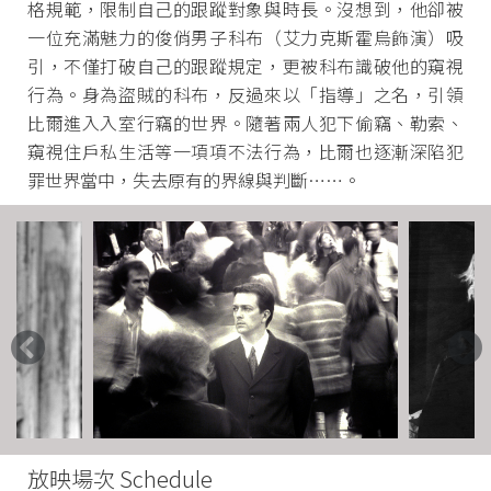
格規範，限制自己的跟蹤對象與時長。沒想到，他卻被
一位充滿魅力的俊俏男子科布（艾力克斯霍烏飾演）吸
引，不僅打破自己的跟蹤規定，更被科布識破他的窺視
行為。身為盜賊的科布，反過來以「指導」之名，引領
比爾進入入室行竊的世界。隨著兩人犯下偷竊、勒索、
窺視住戶私生活等一項項不法行為，比爾也逐漸深陷犯
罪世界當中，失去原有的界線與判斷……。
放映場次 Schedule