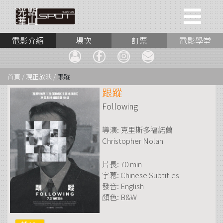
電影介紹
場次
訂票
電影學堂
首頁 / 現正放映 /
跟蹤
跟蹤
Following
導演: 克里斯多福諾蘭
Christopher Nolan
片長: 70 min
字幕: Chinese Subtitles
發音: English
顏色: B&W